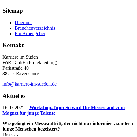
Sitemap
Über uns
Branchenverzeichnis
Für Arbeitgeber
Kontakt
Karriere im Süden
WiR GmbH (Projektleitung)
Parkstraße 40
88212 Ravensburg
info@karriere-im-sueden.de
Aktuelles
16.07.2025
–
Workshop-Tipp: So wird Ihr Messestand zum
Magnet für junge Talente
Wie gelingt ein Messeauftritt, der nicht nur informiert, sondern
junge Menschen begeistert?
Diese…