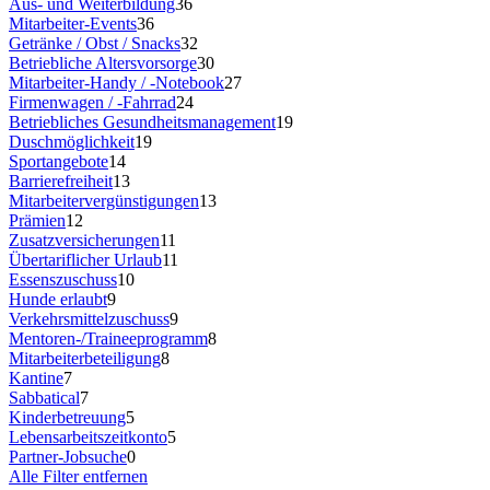
Aus- und Weiterbildung
36
Mitarbeiter-Events
36
Getränke / Obst / Snacks
32
Betriebliche Altersvorsorge
30
Mitarbeiter-Handy / -Notebook
27
Firmenwagen / -Fahrrad
24
Betriebliches Gesundheitsmanagement
19
Duschmöglichkeit
19
Sportangebote
14
Barrierefreiheit
13
Mitarbeitervergünstigungen
13
Prämien
12
Zusatzversicherungen
11
Übertariflicher Urlaub
11
Essenszuschuss
10
Hunde erlaubt
9
Verkehrsmittelzuschuss
9
Mentoren-/Traineeprogramm
8
Mitarbeiterbeteiligung
8
Kantine
7
Sabbatical
7
Kinderbetreuung
5
Lebensarbeitszeitkonto
5
Partner-Jobsuche
0
Alle Filter entfernen