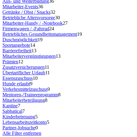
Aus- und Weiterbildung
36
Mitarbeiter-Events
36
Getränke / Obst / Snacks
32
Betriebliche Altersvorsorge
30
Mitarbeiter-Handy / -Notebook
27
Firmenwagen / -Fahrrad
24
Betriebliches Gesundheitsmanagement
19
Duschmöglichkeit
19
Sportangebote
14
Barrierefreiheit
13
Mitarbeitervergünstigungen
13
Prämien
12
Zusatzversicherungen
11
Übertariflicher Urlaub
11
Essenszuschuss
10
Hunde erlaubt
9
Verkehrsmittelzuschuss
9
Mentoren-/Traineeprogramm
8
Mitarbeiterbeteiligung
8
Kantine
7
Sabbatical
7
Kinderbetreuung
5
Lebensarbeitszeitkonto
5
Partner-Jobsuche
0
Alle Filter entfernen