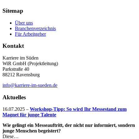
Sitemap
Über uns
Branchenverzeichnis
Für Arbeitgeber
Kontakt
Karriere im Süden
WiR GmbH (Projektleitung)
Parkstraße 40
88212 Ravensburg
info@karriere-im-sueden.de
Aktuelles
16.07.2025
–
Workshop-Tipp: So wird Ihr Messestand zum
Magnet für junge Talente
Wie gelingt ein Messeauftritt, der nicht nur informiert, sondern
junge Menschen begeistert?
Diese…