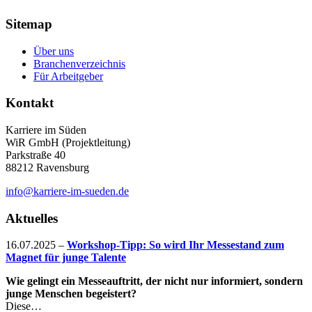
Sitemap
Über uns
Branchenverzeichnis
Für Arbeitgeber
Kontakt
Karriere im Süden
WiR GmbH (Projektleitung)
Parkstraße 40
88212 Ravensburg
info@karriere-im-sueden.de
Aktuelles
16.07.2025
–
Workshop-Tipp: So wird Ihr Messestand zum
Magnet für junge Talente
Wie gelingt ein Messeauftritt, der nicht nur informiert, sondern
junge Menschen begeistert?
Diese…