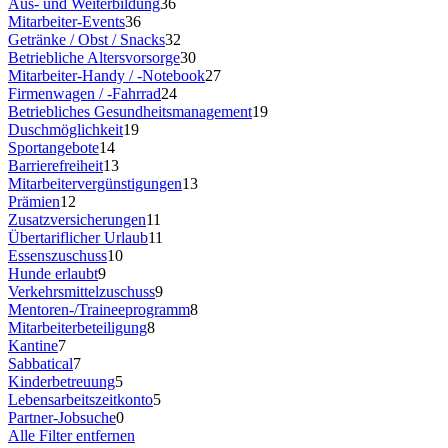
Aus- und Weiterbildung
36
Mitarbeiter-Events
36
Getränke / Obst / Snacks
32
Betriebliche Altersvorsorge
30
Mitarbeiter-Handy / -Notebook
27
Firmenwagen / -Fahrrad
24
Betriebliches Gesundheitsmanagement
19
Duschmöglichkeit
19
Sportangebote
14
Barrierefreiheit
13
Mitarbeitervergünstigungen
13
Prämien
12
Zusatzversicherungen
11
Übertariflicher Urlaub
11
Essenszuschuss
10
Hunde erlaubt
9
Verkehrsmittelzuschuss
9
Mentoren-/Traineeprogramm
8
Mitarbeiterbeteiligung
8
Kantine
7
Sabbatical
7
Kinderbetreuung
5
Lebensarbeitszeitkonto
5
Partner-Jobsuche
0
Alle Filter entfernen