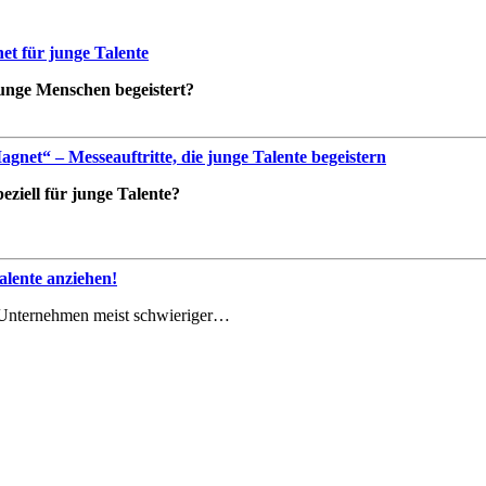
t für junge Talente
 junge Menschen begeistert?
net“ – Messeauftritte, die junge Talente begeistern
ziell für junge Talente?
lente anziehen!
le Unternehmen meist schwieriger…