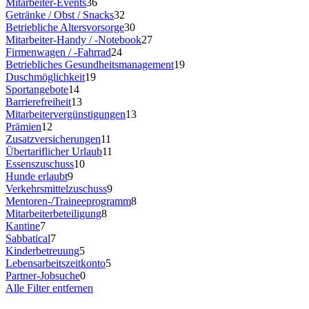
Mitarbeiter-Events
36
Getränke / Obst / Snacks
32
Betriebliche Altersvorsorge
30
Mitarbeiter-Handy / -Notebook
27
Firmenwagen / -Fahrrad
24
Betriebliches Gesundheitsmanagement
19
Duschmöglichkeit
19
Sportangebote
14
Barrierefreiheit
13
Mitarbeitervergünstigungen
13
Prämien
12
Zusatzversicherungen
11
Übertariflicher Urlaub
11
Essenszuschuss
10
Hunde erlaubt
9
Verkehrsmittelzuschuss
9
Mentoren-/Traineeprogramm
8
Mitarbeiterbeteiligung
8
Kantine
7
Sabbatical
7
Kinderbetreuung
5
Lebensarbeitszeitkonto
5
Partner-Jobsuche
0
Alle Filter entfernen