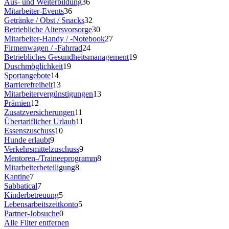
Aus- und Weiterbildung
36
Mitarbeiter-Events
36
Getränke / Obst / Snacks
32
Betriebliche Altersvorsorge
30
Mitarbeiter-Handy / -Notebook
27
Firmenwagen / -Fahrrad
24
Betriebliches Gesundheitsmanagement
19
Duschmöglichkeit
19
Sportangebote
14
Barrierefreiheit
13
Mitarbeitervergünstigungen
13
Prämien
12
Zusatzversicherungen
11
Übertariflicher Urlaub
11
Essenszuschuss
10
Hunde erlaubt
9
Verkehrsmittelzuschuss
9
Mentoren-/Traineeprogramm
8
Mitarbeiterbeteiligung
8
Kantine
7
Sabbatical
7
Kinderbetreuung
5
Lebensarbeitszeitkonto
5
Partner-Jobsuche
0
Alle Filter entfernen