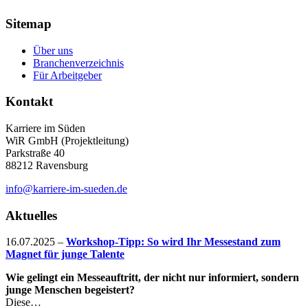
Sitemap
Über uns
Branchenverzeichnis
Für Arbeitgeber
Kontakt
Karriere im Süden
WiR GmbH (Projektleitung)
Parkstraße 40
88212 Ravensburg
info@karriere-im-sueden.de
Aktuelles
16.07.2025
–
Workshop-Tipp: So wird Ihr Messestand zum
Magnet für junge Talente
Wie gelingt ein Messeauftritt, der nicht nur informiert, sondern
junge Menschen begeistert?
Diese…