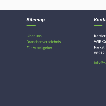
Sitemap
Kont
Über uns
Karrie
WiR Gm
Branchenverzeichnis
Parkst
Für Arbeitgeber
88212 
info@k