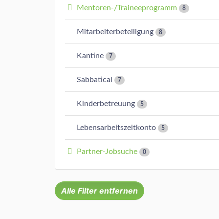
Mentoren-/Traineeprogramm
8
Mitarbeiterbeteiligung
8
Kantine
7
Sabbatical
7
Kinderbetreuung
5
Lebensarbeitszeitkonto
5
Partner-Jobsuche
0
Alle Filter entfernen