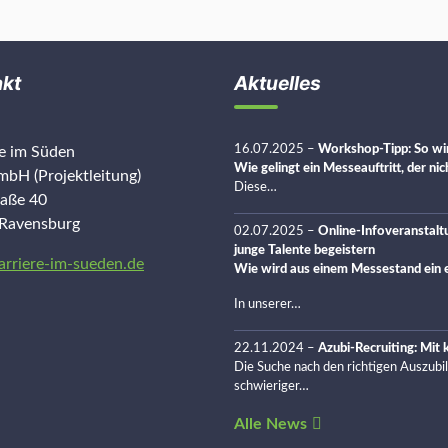
akt
Aktuelles
16.07.2025
–
Workshop-Tipp: So wir
re im Süden
Wie gelingt ein Messeauftritt, der ni
bH (Projektleitung)
Diese…
raße 40
Ravensburg
02.07.2025
–
Online-Infoveranstalt
junge Talente begeistern
arriere-im-sueden.de
Wie wird aus einem Messestand ein e
In unserer…
22.11.2024
–
Azubi-Recruiting: Mit
Die Suche nach den richtigen Auszubi
schwieriger…
Alle News