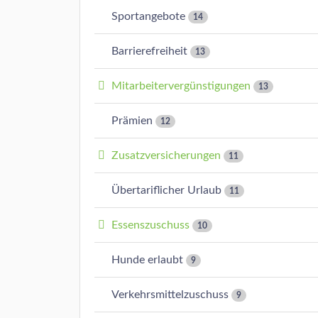
Sportangebote
14
Barrierefreiheit
13
Mitarbeitervergünstigungen
13
Prämien
12
Zusatzversicherungen
11
Übertariflicher Urlaub
11
Essenszuschuss
10
Hunde erlaubt
9
Verkehrsmittelzuschuss
9