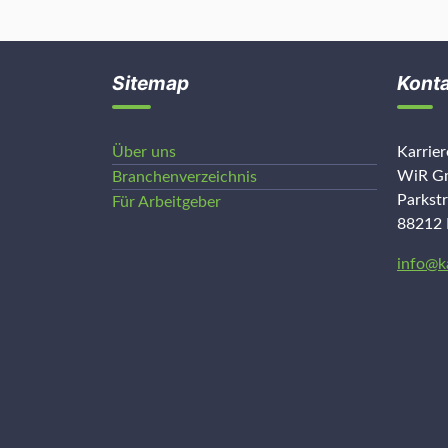
Sitemap
Kont
Über uns
Karrie
WiR Gm
Branchenverzeichnis
Parkst
Für Arbeitgeber
88212 
info@k