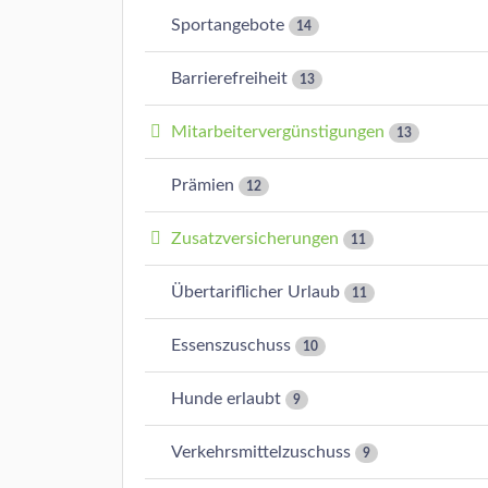
Sportangebote
14
Barrierefreiheit
13
Mitarbeitervergünstigungen
13
Prämien
12
Zusatzversicherungen
11
Übertariflicher Urlaub
11
Essenszuschuss
10
Hunde erlaubt
9
Verkehrsmittelzuschuss
9