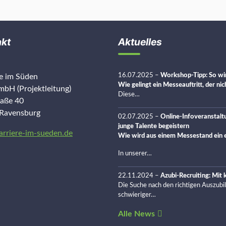
akt
Aktuelles
16.07.2025
–
Workshop-Tipp: So wir
re im Süden
Wie gelingt ein Messeauftritt, der ni
bH (Projektleitung)
Diese…
raße 40
Ravensburg
02.07.2025
–
Online-Infoveranstalt
junge Talente begeistern
arriere-im-sueden.de
Wie wird aus einem Messestand ein e
In unserer…
22.11.2024
–
Azubi-Recruiting: Mit
Die Suche nach den richtigen Auszubi
schwieriger…
Alle News