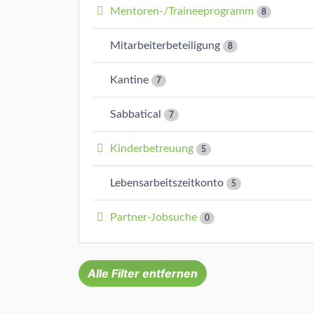
Mentoren-/Traineeprogramm
8
Mitarbeiterbeteiligung
8
Kantine
7
Sabbatical
7
Kinderbetreuung
5
Lebensarbeitszeitkonto
5
Partner-Jobsuche
0
Alle Filter entfernen