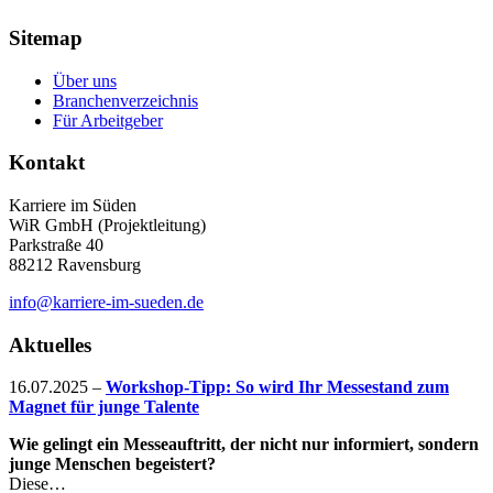
Sitemap
Über uns
Branchenverzeichnis
Für Arbeitgeber
Kontakt
Karriere im Süden
WiR GmbH (Projektleitung)
Parkstraße 40
88212 Ravensburg
info@karriere-im-sueden.de
Aktuelles
16.07.2025
–
Workshop-Tipp: So wird Ihr Messestand zum
Magnet für junge Talente
Wie gelingt ein Messeauftritt, der nicht nur informiert, sondern
junge Menschen begeistert?
Diese…