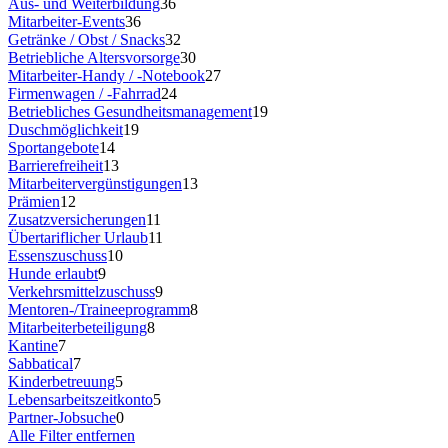
Aus- und Weiterbildung
36
Mitarbeiter-Events
36
Getränke / Obst / Snacks
32
Betriebliche Altersvorsorge
30
Mitarbeiter-Handy / -Notebook
27
Firmenwagen / -Fahrrad
24
Betriebliches Gesundheitsmanagement
19
Duschmöglichkeit
19
Sportangebote
14
Barrierefreiheit
13
Mitarbeitervergünstigungen
13
Prämien
12
Zusatzversicherungen
11
Übertariflicher Urlaub
11
Essenszuschuss
10
Hunde erlaubt
9
Verkehrsmittelzuschuss
9
Mentoren-/Traineeprogramm
8
Mitarbeiterbeteiligung
8
Kantine
7
Sabbatical
7
Kinderbetreuung
5
Lebensarbeitszeitkonto
5
Partner-Jobsuche
0
Alle Filter entfernen