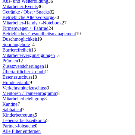
Aus- und Weiterbildung
36
Mitarbeiter-Events
36
Getränke / Obst / Snacks
32
Betriebliche Altersvorsorge
30
Mitarbeiter-Handy / -Notebook
27
Firmenwagen / -Fahrrad
24
Betriebliches Gesundheitsmanagement
19
Duschmöglichkeit
19
Sportangebote
14
Barrierefreiheit
13
Mitarbeitervergünstigungen
13
Prämien
12
Zusatzversicherungen
11
Übertariflicher Urlaub
11
Essenszuschuss
10
Hunde erlaubt
9
Verkehrsmittelzuschuss
9
Mentoren-/Traineeprogramm
8
Mitarbeiterbeteiligung
8
Kantine
7
Sabbatical
7
Kinderbetreuung
5
Lebensarbeitszeitkonto
5
Partner-Jobsuche
0
Alle Filter entfernen