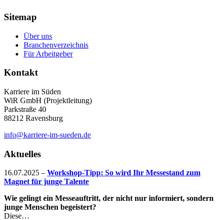
Sitemap
Über uns
Branchenverzeichnis
Für Arbeitgeber
Kontakt
Karriere im Süden
WiR GmbH (Projektleitung)
Parkstraße 40
88212 Ravensburg
info@karriere-im-sueden.de
Aktuelles
16.07.2025
–
Workshop-Tipp: So wird Ihr Messestand zum
Magnet für junge Talente
Wie gelingt ein Messeauftritt, der nicht nur informiert, sondern
junge Menschen begeistert?
Diese…