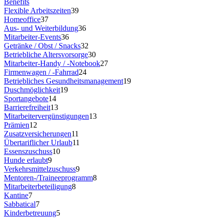
Benefits
Flexible Arbeitszeiten
39
Homeoffice
37
Aus- und Weiterbildung
36
Mitarbeiter-Events
36
Getränke / Obst / Snacks
32
Betriebliche Altersvorsorge
30
Mitarbeiter-Handy / -Notebook
27
Firmenwagen / -Fahrrad
24
Betriebliches Gesundheitsmanagement
19
Duschmöglichkeit
19
Sportangebote
14
Barrierefreiheit
13
Mitarbeitervergünstigungen
13
Prämien
12
Zusatzversicherungen
11
Übertariflicher Urlaub
11
Essenszuschuss
10
Hunde erlaubt
9
Verkehrsmittelzuschuss
9
Mentoren-/Traineeprogramm
8
Mitarbeiterbeteiligung
8
Kantine
7
Sabbatical
7
Kinderbetreuung
5