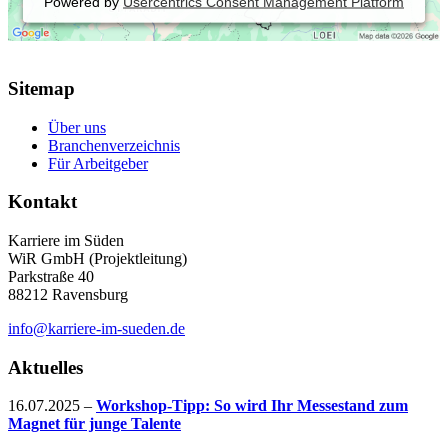
Powered by
Usercentrics Consent Management Platform
Sitemap
Über uns
Branchenverzeichnis
Für Arbeitgeber
Kontakt
Karriere im Süden
WiR GmbH (Projektleitung)
Parkstraße 40
88212 Ravensburg
info@karriere-im-sueden.de
Aktuelles
16.07.2025
–
Workshop-Tipp: So wird Ihr Messestand zum
Magnet für junge Talente