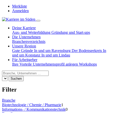
Merkliste
Anmelden
Deine Karriere
Aus- und Weiterbildung
Gründung und Start-ups
Die Unternehmen
Branchenverzeichnis
Unsere Region
Gute Gründe
In und um Ravensburg
Der Bodenseekreis
In
und um Konstanz
In und um Lindau
Für Arbeitgeber
Ihre Vorteile
Unternehmensprofil anlegen
Workshops
Suchen
Filter
Branche
Biotechnologie / Chemie / Pharmazie
1
Informations- / Kommunikationstechnik
0