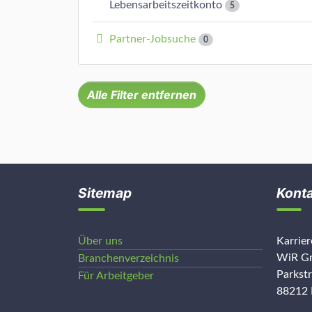
Lebensarbeitszeitkonto
5
Partner-Jobsuche
0
Alle Filter entfernen
Sitemap
Kont
Über uns
Karrie
WiR Gm
Branchenverzeichnis
Parkst
Für Arbeitgeber
88212 