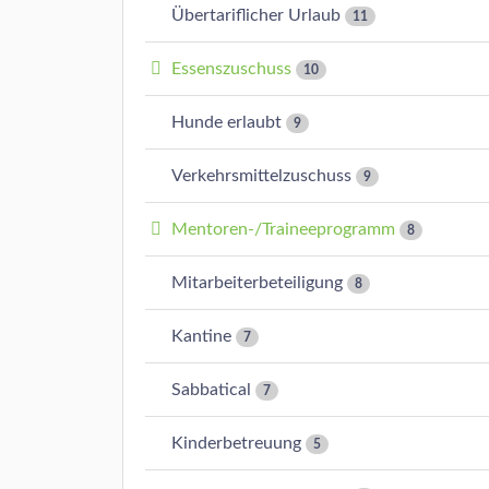
Übertariflicher Urlaub
11
Essenszuschuss
10
Hunde erlaubt
9
Verkehrsmittelzuschuss
9
Mentoren-/Traineeprogramm
8
Mitarbeiterbeteiligung
8
Kantine
7
Sabbatical
7
Kinderbetreuung
5