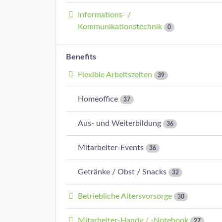
Informations- /
Kommunikationstechnik
0
Benefits
Flexible Arbeitszeiten
39
Homeoffice
37
Aus- und Weiterbildung
36
Mitarbeiter-Events
36
Getränke / Obst / Snacks
32
Betriebliche Altersvorsorge
30
Mitarbeiter-Handy / -Notebook
27