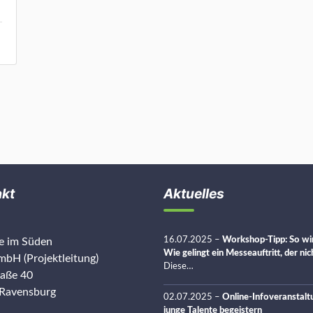
akt
Aktuelles
16.07.2025
–
Workshop-Tipp: So wir
re im Süden
Wie gelingt ein Messeauftritt, der ni
bH (Projektleitung)
Diese…
raße 40
Ravensburg
02.07.2025
–
Online-Infoveranstalt
junge Talente begeistern