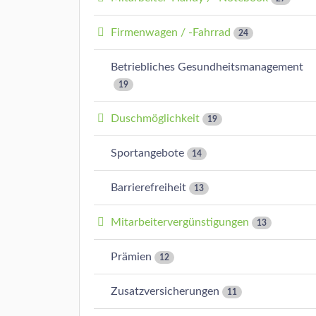
Firmenwagen / -Fahrrad
24
Betriebliches Gesundheitsmanagement
19
Duschmöglichkeit
19
Sportangebote
14
Barrierefreiheit
13
Mitarbeitervergünstigungen
13
Prämien
12
Zusatzversicherungen
11