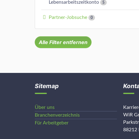
Lebensarbeitszeitkonto
5
Partner-Jobsuche
0
Alle Filter entfernen
Sitemap
Kont
Über uns
Karrie
WiR Gm
Branchenverzeichnis
Parkst
Für Arbeitgeber
88212 