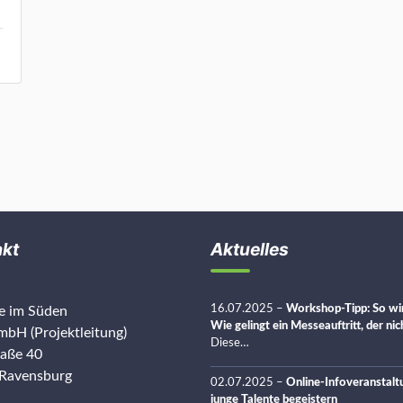
akt
Aktuelles
16.07.2025
–
Workshop-Tipp: So wir
re im Süden
Wie gelingt ein Messeauftritt, der ni
bH (Projektleitung)
Diese…
raße 40
Ravensburg
02.07.2025
–
Online-Infoveranstalt
junge Talente begeistern