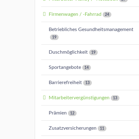
Firmenwagen / -Fahrrad
24
Betriebliches Gesundheitsmanagement
19
Duschmöglichkeit
19
Sportangebote
14
Barrierefreiheit
13
Mitarbeitervergünstigungen
13
Prämien
12
Zusatzversicherungen
11