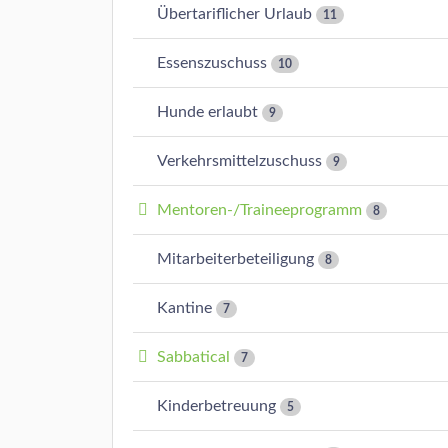
Übertariflicher Urlaub
11
Essenszuschuss
10
Hunde erlaubt
9
Verkehrsmittelzuschuss
9
Mentoren-/Traineeprogramm
8
Mitarbeiterbeteiligung
8
Kantine
7
Sabbatical
7
Kinderbetreuung
5