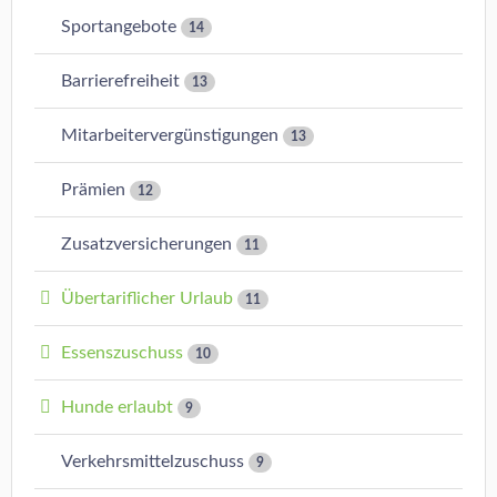
Sportangebote
14
Barrierefreiheit
13
Mitarbeitervergünstigungen
13
Prämien
12
Zusatzversicherungen
11
Übertariflicher Urlaub
11
Essenszuschuss
10
Hunde erlaubt
9
Verkehrsmittelzuschuss
9