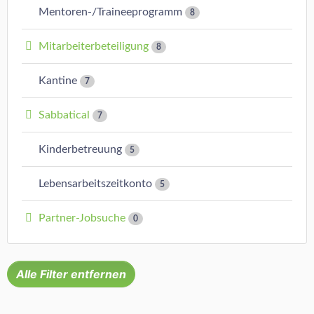
Mentoren-/Traineeprogramm
8
Mitarbeiterbeteiligung
8
Kantine
7
Sabbatical
7
Kinderbetreuung
5
Lebensarbeitszeitkonto
5
Partner-Jobsuche
0
Alle Filter entfernen