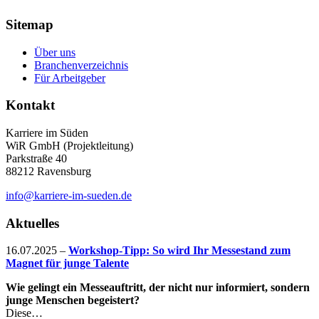
Sitemap
Über uns
Branchenverzeichnis
Für Arbeitgeber
Kontakt
Karriere im Süden
WiR GmbH (Projektleitung)
Parkstraße 40
88212 Ravensburg
info@karriere-im-sueden.de
Aktuelles
16.07.2025
–
Workshop-Tipp: So wird Ihr Messestand zum
Magnet für junge Talente
Wie gelingt ein Messeauftritt, der nicht nur informiert, sondern
junge Menschen begeistert?
Diese…