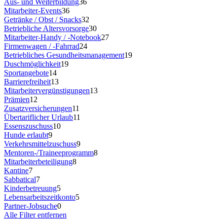
Aus- und Weiterbildung
36
Mitarbeiter-Events
36
Getränke / Obst / Snacks
32
Betriebliche Altersvorsorge
30
Mitarbeiter-Handy / -Notebook
27
Firmenwagen / -Fahrrad
24
Betriebliches Gesundheitsmanagement
19
Duschmöglichkeit
19
Sportangebote
14
Barrierefreiheit
13
Mitarbeitervergünstigungen
13
Prämien
12
Zusatzversicherungen
11
Übertariflicher Urlaub
11
Essenszuschuss
10
Hunde erlaubt
9
Verkehrsmittelzuschuss
9
Mentoren-/Traineeprogramm
8
Mitarbeiterbeteiligung
8
Kantine
7
Sabbatical
7
Kinderbetreuung
5
Lebensarbeitszeitkonto
5
Partner-Jobsuche
0
Alle Filter entfernen