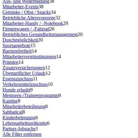
Aus- und Weiterbildung
38
Mitarbeiter-Events
38
Getränke / Obst / Snacks
34
Betriebliche Altersvorsorge
32
Mitarbeiter-Handy / -Notebook
29
Firmenwagen / -Fahrrad
26
Betriebliches Gesundheitsmanagement
20
Duschmöglichkeit
20
Sportangebote
15
Barrierefreiheit
14
Mitarbeitervergünstigungen
14
Prämien
14
Zusatzversicherungen
12
Übertariflicher Urlaub
12
Essenszuschuss
11
Verkehrsmittelzuschuss
10
Hunde erlaubt
9
Mentoren-/Traineeprogramm
9
Kantine
8
Mitarbeiterbeteiligung
8
Sabbatical
8
Kinderbetreuung
6
Lebensarbeitszeitkonto
6
Partner-Jobsuche
1
Alle Filter entfernen