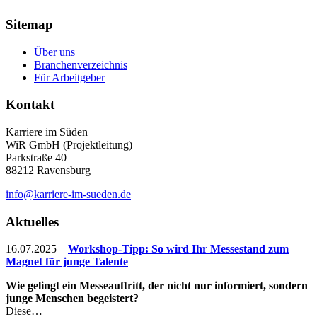
Sitemap
Über uns
Branchenverzeichnis
Für Arbeitgeber
Kontakt
Karriere im Süden
WiR GmbH (Projektleitung)
Parkstraße 40
88212 Ravensburg
info@karriere-im-sueden.de
Aktuelles
16.07.2025
–
Workshop-Tipp: So wird Ihr Messestand zum
Magnet für junge Talente
Wie gelingt ein Messeauftritt, der nicht nur informiert, sondern
junge Menschen begeistert?
Diese…