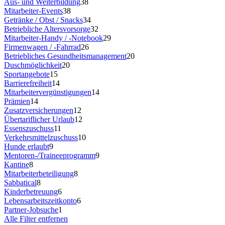
Aus- und Weiterbildung
38
Mitarbeiter-Events
38
Getränke / Obst / Snacks
34
Betriebliche Altersvorsorge
32
Mitarbeiter-Handy / -Notebook
29
Firmenwagen / -Fahrrad
26
Betriebliches Gesundheitsmanagement
20
Duschmöglichkeit
20
Sportangebote
15
Barrierefreiheit
14
Mitarbeitervergünstigungen
14
Prämien
14
Zusatzversicherungen
12
Übertariflicher Urlaub
12
Essenszuschuss
11
Verkehrsmittelzuschuss
10
Hunde erlaubt
9
Mentoren-/Traineeprogramm
9
Kantine
8
Mitarbeiterbeteiligung
8
Sabbatical
8
Kinderbetreuung
6
Lebensarbeitszeitkonto
6
Partner-Jobsuche
1
Alle Filter entfernen