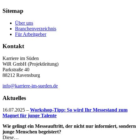
Sitemap
Über uns
Branchenverzeichnis
Für Arbeitgeber
Kontakt
Karriere im Süden
WiR GmbH (Projektleitung)
Parkstraße 40
88212 Ravensburg
info@karriere-im-sueden.de
Aktuelles
16.07.2025
–
Workshop-Tipp: So wird Ihr Messestand zum
Magnet für junge Talente
Wie gelingt ein Messeauftritt, der nicht nur informiert, sondern
junge Menschen begeistert?
Diese…