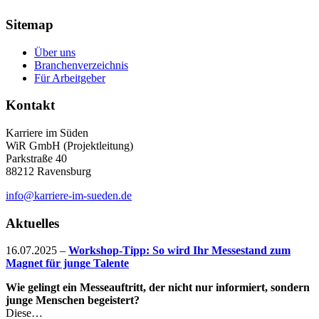
Sitemap
Über uns
Branchenverzeichnis
Für Arbeitgeber
Kontakt
Karriere im Süden
WiR GmbH (Projektleitung)
Parkstraße 40
88212 Ravensburg
info@karriere-im-sueden.de
Aktuelles
16.07.2025
–
Workshop-Tipp: So wird Ihr Messestand zum
Magnet für junge Talente
Wie gelingt ein Messeauftritt, der nicht nur informiert, sondern
junge Menschen begeistert?
Diese…