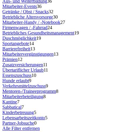
Aus- und Weiterbildung
36
Mitarbeiter-Events
36
Getränke / Obst / Snacks
32
Betriebliche Altersvorsorge
30
Mitarbeiter-Handy / -Notebook
27
Firmenwagen / -Fahrrad
24
Betriebliches Gesundheitsmanagement
19
Duschmöglichkeit
19
Sportangebote
14
Barrierefreiheit
13
Mitarbeitervergünstigungen
13
Prämien
12
Zusatzversicherungen
11
Übertariflicher Urlaub
11
Essenszuschuss
10
Hunde erlaubt
9
Verkehrsmittelzuschuss
9
Mentoren-/Traineeprogramm
8
Mitarbeiterbeteiligung
8
Kantine
7
Sabbatical
7
Kinderbetreuung
5
Lebensarbeitszeitkonto
5
Partner-Jobsuche
0
Alle Filter entfernen