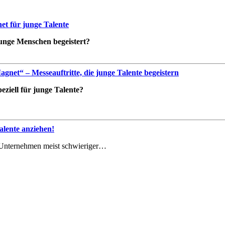
t für junge Talente
 junge Menschen begeistert?
net“ – Messeauftritte, die junge Talente begeistern
ziell für junge Talente?
lente anziehen!
le Unternehmen meist schwieriger…