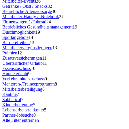
Mitarbeiter-Events
36
Getränke / Obst / Snacks
32
Betriebliche Altersvorsorge
30
Mitarbeiter-Handy / -Notebook
27
Firmenwagen / -Fahrrad
24
Betriebliches Gesundheitsmanagement
19
Duschmöglichkeit
19
Sportangebote
14
Barrierefreiheit
13
Mitarbeitervergünstigungen
13
Prämien
12
Zusatzversicherungen
11
Übertariflicher Urlaub
11
Essenszuschuss
10
Hunde erlaubt
9
Verkehrsmittelzuschuss
9
Mentoren-/Traineeprogramm
8
Mitarbeiterbeteiligung
8
Kantine
7
Sabbatical
7
Kinderbetreuung
5
Lebensarbeitszeitkonto
5
Partner-Jobsuche
0
Alle Filter entfernen