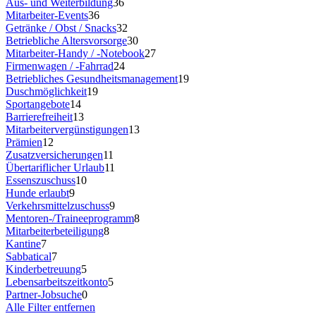
Aus- und Weiterbildung
36
Mitarbeiter-Events
36
Getränke / Obst / Snacks
32
Betriebliche Altersvorsorge
30
Mitarbeiter-Handy / -Notebook
27
Firmenwagen / -Fahrrad
24
Betriebliches Gesundheitsmanagement
19
Duschmöglichkeit
19
Sportangebote
14
Barrierefreiheit
13
Mitarbeitervergünstigungen
13
Prämien
12
Zusatzversicherungen
11
Übertariflicher Urlaub
11
Essenszuschuss
10
Hunde erlaubt
9
Verkehrsmittelzuschuss
9
Mentoren-/Traineeprogramm
8
Mitarbeiterbeteiligung
8
Kantine
7
Sabbatical
7
Kinderbetreuung
5
Lebensarbeitszeitkonto
5
Partner-Jobsuche
0
Alle Filter entfernen