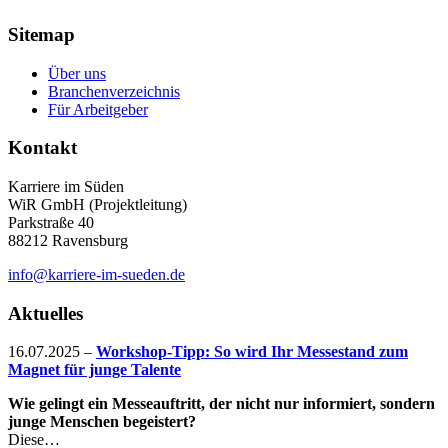
Sitemap
Über uns
Branchenverzeichnis
Für Arbeitgeber
Kontakt
Karriere im Süden
WiR GmbH (Projektleitung)
Parkstraße 40
88212 Ravensburg
info@karriere-im-sueden.de
Aktuelles
16.07.2025
–
Workshop-Tipp: So wird Ihr Messestand zum
Magnet für junge Talente
Wie gelingt ein Messeauftritt, der nicht nur informiert, sondern
junge Menschen begeistert?
Diese…