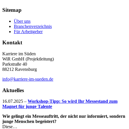
Sitemap
Über uns
Branchenverzeichnis
Für Arbeitgeber
Kontakt
Karriere im Süden
WiR GmbH (Projektleitung)
Parkstraße 40
88212 Ravensburg
info@karriere-im-sueden.de
Aktuelles
16.07.2025
–
Workshop-Tipp: So wird Ihr Messestand zum
Magnet für junge Talente
Wie gelingt ein Messeauftritt, der nicht nur informiert, sondern
junge Menschen begeistert?
Diese…