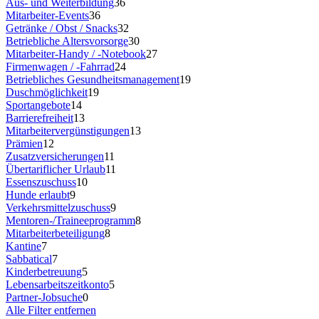
Aus- und Weiterbildung
36
Mitarbeiter-Events
36
Getränke / Obst / Snacks
32
Betriebliche Altersvorsorge
30
Mitarbeiter-Handy / -Notebook
27
Firmenwagen / -Fahrrad
24
Betriebliches Gesundheitsmanagement
19
Duschmöglichkeit
19
Sportangebote
14
Barrierefreiheit
13
Mitarbeitervergünstigungen
13
Prämien
12
Zusatzversicherungen
11
Übertariflicher Urlaub
11
Essenszuschuss
10
Hunde erlaubt
9
Verkehrsmittelzuschuss
9
Mentoren-/Traineeprogramm
8
Mitarbeiterbeteiligung
8
Kantine
7
Sabbatical
7
Kinderbetreuung
5
Lebensarbeitszeitkonto
5
Partner-Jobsuche
0
Alle Filter entfernen