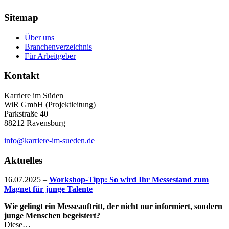
Sitemap
Über uns
Branchenverzeichnis
Für Arbeitgeber
Kontakt
Karriere im Süden
WiR GmbH (Projektleitung)
Parkstraße 40
88212 Ravensburg
info@karriere-im-sueden.de
Aktuelles
16.07.2025
–
Workshop-Tipp: So wird Ihr Messestand zum
Magnet für junge Talente
Wie gelingt ein Messeauftritt, der nicht nur informiert, sondern
junge Menschen begeistert?
Diese…