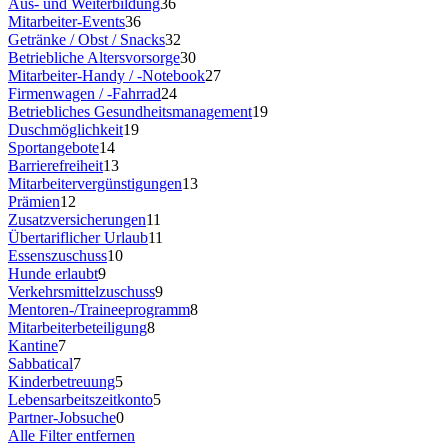
Aus- und Weiterbildung
36
Mitarbeiter-Events
36
Getränke / Obst / Snacks
32
Betriebliche Altersvorsorge
30
Mitarbeiter-Handy / -Notebook
27
Firmenwagen / -Fahrrad
24
Betriebliches Gesundheitsmanagement
19
Duschmöglichkeit
19
Sportangebote
14
Barrierefreiheit
13
Mitarbeitervergünstigungen
13
Prämien
12
Zusatzversicherungen
11
Übertariflicher Urlaub
11
Essenszuschuss
10
Hunde erlaubt
9
Verkehrsmittelzuschuss
9
Mentoren-/Traineeprogramm
8
Mitarbeiterbeteiligung
8
Kantine
7
Sabbatical
7
Kinderbetreuung
5
Lebensarbeitszeitkonto
5
Partner-Jobsuche
0
Alle Filter entfernen