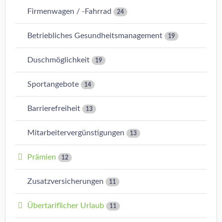
Firmenwagen / -Fahrrad
24
Betriebliches Gesundheitsmanagement
19
Duschmöglichkeit
19
Sportangebote
14
Barrierefreiheit
13
Mitarbeitervergünstigungen
13
Prämien
12
Zusatzversicherungen
11
Übertariflicher Urlaub
11