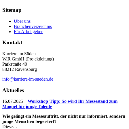
Sitemap
Über uns
Branchenverzeichnis
Für Arbeitgeber
Kontakt
Karriere im Süden
WiR GmbH (Projektleitung)
Parkstraße 40
88212 Ravensburg
info@karriere-im-sueden.de
Aktuelles
16.07.2025
–
Workshop-Tipp: So wird Ihr Messestand zum
Magnet für junge Talente
Wie gelingt ein Messeauftritt, der nicht nur informiert, sondern
junge Menschen begeistert?
Diese…