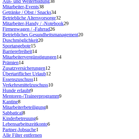
Aus- und Weiterbildung
38
Mitarbeiter-Events
38
Getränke / Obst / Snacks
34
Betriebliche Altersvorsorge
32
Mitarbeiter-Handy / -Notebook
29
Firmenwagen / -Fahrrad
26
Betriebliches Gesundheitsmanagement
20
Duschmöglichkeit
20
Sportangebote
15
Barrierefreiheit
14
Mitarbeitervergünstigungen
14
Prämien
14
Zusatzversicherungen
12
Übertariflicher Urlaub
12
Essenszuschuss
11
Verkehrsmittelzuschuss
10
Hunde erlaubt
9
Mentoren-/Traineeprogramm
9
Kantine
8
Mitarbeiterbeteiligung
8
Sabbatical
8
Kinderbetreuung
6
Lebensarbeitszeitkonto
6
Partner-Jobsuche
1
Alle Filter entfernen