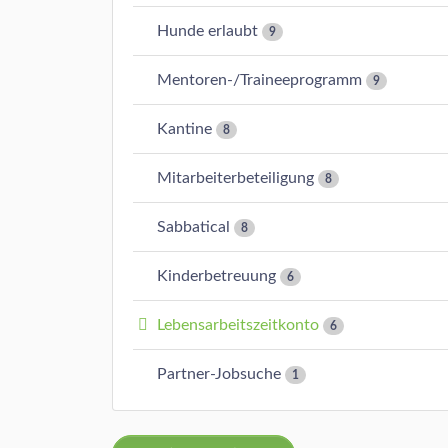
Hunde erlaubt
9
Mentoren-/Traineeprogramm
9
Kantine
8
Mitarbeiterbeteiligung
8
Sabbatical
8
Kinderbetreuung
6
Lebensarbeitszeitkonto
6
Partner-Jobsuche
1