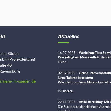
akt
Aktuelles
16.07.2025
–
Workshop-Tipp: So wir
re im Süden
Wie gelingt ein Messeauftritt, der ni
bH (Projektleitung)
Diese…
raße 40
Ravensburg
02.07.2025
–
Online-Infoveranstalt
junge Talente begeistern
arriere-im-sueden.de
Wie wird aus einem Messestand ein e
In unserer…
22.11.2024
–
Azubi-Recruiting: Mit
Die Suche nach den richtigen Auszubi