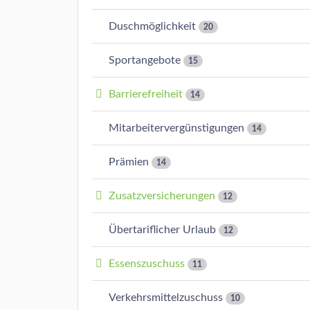
Duschmöglichkeit
20
Sportangebote
15
Barrierefreiheit
14
Mitarbeitervergünstigungen
14
Prämien
14
Zusatzversicherungen
12
Übertariflicher Urlaub
12
Essenszuschuss
11
Verkehrsmittelzuschuss
10