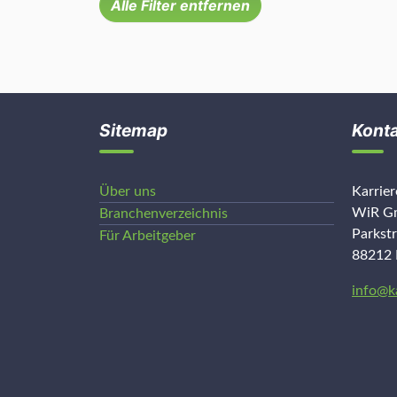
Alle Filter entfernen
Sitemap
Kont
Über uns
Karrie
WiR Gm
Branchenverzeichnis
Parkst
Für Arbeitgeber
88212 
info@k