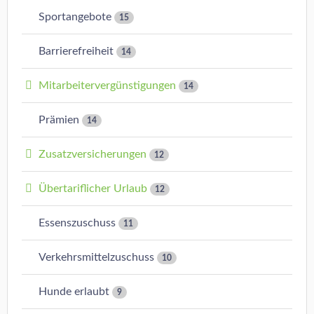
Sportangebote
15
Barrierefreiheit
14
Mitarbeitervergünstigungen
14
Prämien
14
Zusatzversicherungen
12
Übertariflicher Urlaub
12
Essenszuschuss
11
Verkehrsmittelzuschuss
10
Hunde erlaubt
9