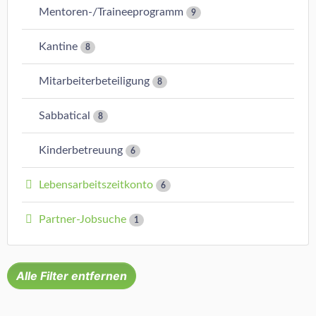
Mentoren-/Traineeprogramm
9
Kantine
8
Mitarbeiterbeteiligung
8
Sabbatical
8
Kinderbetreuung
6
Lebensarbeitszeitkonto
6
Partner-Jobsuche
1
Alle Filter entfernen