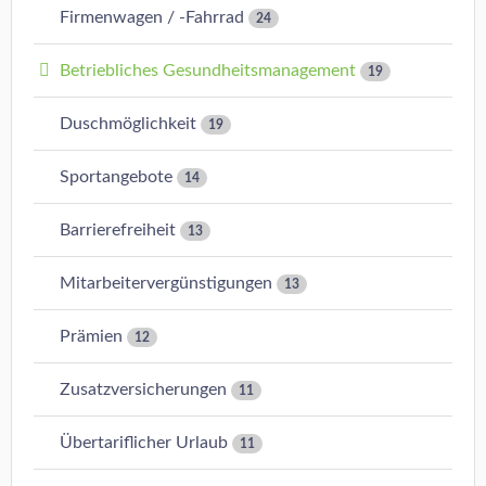
Firmenwagen / -Fahrrad
24
Betriebliches Gesundheitsmanagement
19
Duschmöglichkeit
19
Sportangebote
14
Barrierefreiheit
13
Mitarbeitervergünstigungen
13
Prämien
12
Zusatzversicherungen
11
Übertariflicher Urlaub
11