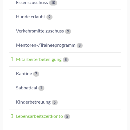
Essenszuschuss
10
Hunde erlaubt
9
Verkehrsmittelzuschuss
9
Mentoren-/Traineeprogramm
8
Mitarbeiterbeteiligung
8
Kantine
7
Sabbatical
7
Kinderbetreuung
5
Lebensarbeitszeitkonto
5