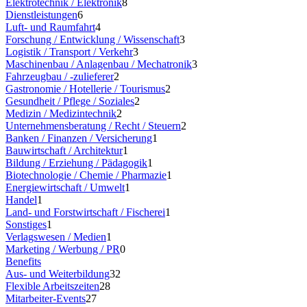
Elektrotechnik / Elektronik
8
Dienstleistungen
6
Luft- und Raumfahrt
4
Forschung / Entwicklung / Wissenschaft
3
Logistik / Transport / Verkehr
3
Maschinenbau / Anlagenbau / Mechatronik
3
Fahrzeugbau / -zulieferer
2
Gastronomie / Hotellerie / Tourismus
2
Gesundheit / Pflege / Soziales
2
Medizin / Medizintechnik
2
Unternehmensberatung / Recht / Steuern
2
Banken / Finanzen / Versicherung
1
Bauwirtschaft / Architektur
1
Bildung / Erziehung / Pädagogik
1
Biotechnologie / Chemie / Pharmazie
1
Energiewirtschaft / Umwelt
1
Handel
1
Land- und Forstwirtschaft / Fischerei
1
Sonstiges
1
Verlagswesen / Medien
1
Marketing / Werbung / PR
0
Benefits
Aus- und Weiterbildung
32
Flexible Arbeitszeiten
28
Mitarbeiter-Events
27