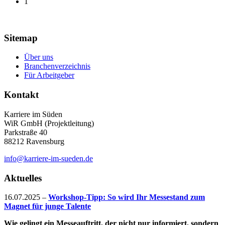
1
Sitemap
Über uns
Branchenverzeichnis
Für Arbeitgeber
Kontakt
Karriere im Süden
WiR GmbH (Projektleitung)
Parkstraße 40
88212 Ravensburg
info@karriere-im-sueden.de
Aktuelles
16.07.2025
–
Workshop-Tipp: So wird Ihr Messestand zum
Magnet für junge Talente
Wie gelingt ein Messeauftritt, der nicht nur informiert, sondern