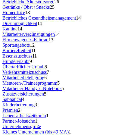
Betriebliche Altersvorsorge
26
Getränke / Obst / Snacks
25
Homeoffice
18
Betriebliches Gesundheitsmanagement
14
Duschmöglichkeit
14
Kantine
14
Mitarbeitervergünstigungen
14
Firmenwagen / -Fahrrad
13
Sportangebote
12
Barrierefreiheit
11
Essenszuschuss
11
Hunde erlaubt
9
Übertariflicher Urlaub
8
Verkehrsmittelzuschuss
7
Mitarbeiterbeteiligung
6
Mentoren-/Traineeprogramm
5
Mitarbeiter-Handy / -Notebook
5
Zusatzversicherungen
5
Sabbatical
4
Kinderbetreuung
3
Prämien
2
Lebensarbeitszeitkonto
1
Partner-Jobsuche
1
Unternehmensgröße
Kleines Unternehmen (bis 49 MA)
1