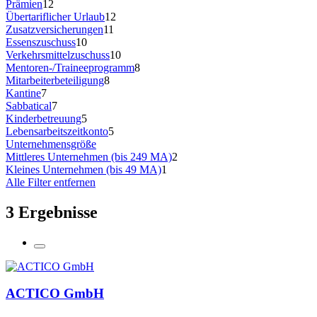
Prämien
12
Übertariflicher Urlaub
12
Zusatzversicherungen
11
Essenszuschuss
10
Verkehrsmittelzuschuss
10
Mentoren-/Traineeprogramm
8
Mitarbeiterbeteiligung
8
Kantine
7
Sabbatical
7
Kinderbetreuung
5
Lebensarbeitszeitkonto
5
Unternehmensgröße
Mittleres Unternehmen (bis 249 MA)
2
Kleines Unternehmen (bis 49 MA)
1
Alle Filter entfernen
3 Ergebnisse
ACTICO GmbH