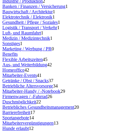
Industrie / Produktion
2
Banken / Finanzen / Versicherung
1
Bauwirtschaft / Architektur
1
Elektrotechnik / Elektronik
1
Gesundheit / Pflege / Soziales
1
Logistik / Transport / Verkehr
1
Luft- und Raumfahrt
1
Medizin / Medizintechnik
1
Sonstiges
1
Marketing / Werbung / PR
0
Benefits
Flexible Arbeitszeiten
45
Aus- und Weiterbildung
42
Homeoffice
42
Mitarbeiter-Events
41
Getränke / Obst / Snacks
37
Betriebliche Altersvorsorge
34
Mitarbeiter-Handy / -Notebook
29
Firmenwagen / -Fahrrad
26
Duschmöglichkeit
22
Betriebliches Gesundheitsmanagement
20
Barrierefreiheit
17
Sportangebote
14
Mitarbeitervergünstigungen
13
Hunde erlaubt
12