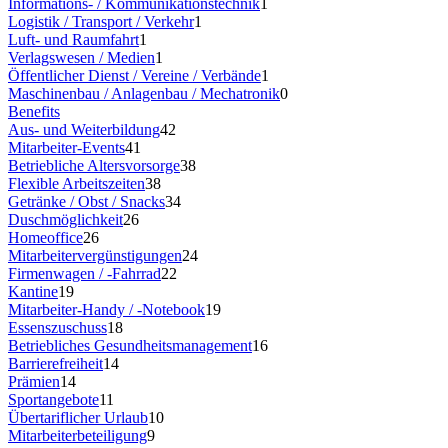
Informations- / Kommunikationstechnik
1
Logistik / Transport / Verkehr
1
Luft- und Raumfahrt
1
Verlagswesen / Medien
1
Öffentlicher Dienst / Vereine / Verbände
1
Maschinenbau / Anlagenbau / Mechatronik
0
Benefits
Aus- und Weiterbildung
42
Mitarbeiter-Events
41
Betriebliche Altersvorsorge
38
Flexible Arbeitszeiten
38
Getränke / Obst / Snacks
34
Duschmöglichkeit
26
Homeoffice
26
Mitarbeitervergünstigungen
24
Firmenwagen / -Fahrrad
22
Kantine
19
Mitarbeiter-Handy / -Notebook
19
Essenszuschuss
18
Betriebliches Gesundheitsmanagement
16
Barrierefreiheit
14
Prämien
14
Sportangebote
11
Übertariflicher Urlaub
10
Mitarbeiterbeteiligung
9