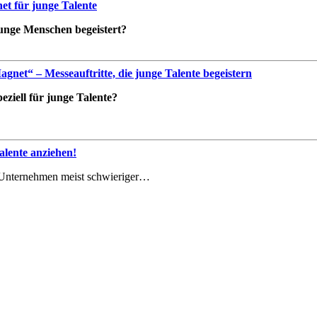
t für junge Talente
 junge Menschen begeistert?
net“ – Messeauftritte, die junge Talente begeistern
ziell für junge Talente?
lente anziehen!
le Unternehmen meist schwieriger…