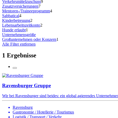
Verkehrsmittelzuschuss
9
Zusatzversicherungen
7
Mentoren-/Traineeprogramm
4
Sabbatical
4
Kinderbetreuung
2
Lebensarbeitszeitkonto
2
Hunde erlaubt
1
Unternehmensgröße
Großunternehmen oder Konzern
1
Alle Filter entfernen
1 Ergebnisse
Ravensburger Gruppe
Wir bei Ravensburger sind beides: ein global agierendes Unternehmen 
Ravensburg
Gastronomie / Hotellerie / Tourismus
Logistik / Transport / Verkehr