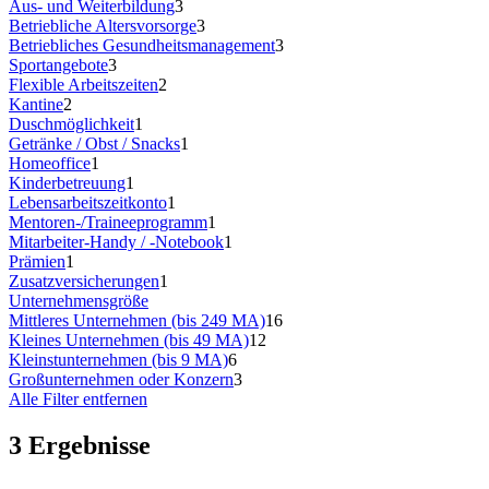
Aus- und Weiterbildung
3
Betriebliche Altersvorsorge
3
Betriebliches Gesundheitsmanagement
3
Sportangebote
3
Flexible Arbeitszeiten
2
Kantine
2
Duschmöglichkeit
1
Getränke / Obst / Snacks
1
Homeoffice
1
Kinderbetreuung
1
Lebensarbeitszeitkonto
1
Mentoren-/Traineeprogramm
1
Mitarbeiter-Handy / -Notebook
1
Prämien
1
Zusatzversicherungen
1
Unternehmensgröße
Mittleres Unternehmen (bis 249 MA)
16
Kleines Unternehmen (bis 49 MA)
12
Kleinstunternehmen (bis 9 MA)
6
Großunternehmen oder Konzern
3
Alle Filter entfernen
3 Ergebnisse