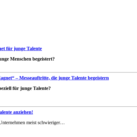
t für junge Talente
 junge Menschen begeistert?
net“ – Messeauftritte, die junge Talente begeistern
ziell für junge Talente?
lente anziehen!
le Unternehmen meist schwieriger…