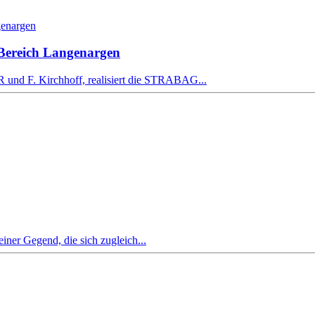
ereich Langenargen
d F. Kirchhoff, realisiert die STRABAG...
iner Gegend, die sich zugleich...