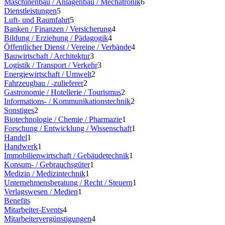
Maschinenbau / Anlagenbau / Mechatronik
6
Dienstleistungen
5
Luft- und Raumfahrt
5
Banken / Finanzen / Versicherung
4
Bildung / Erziehung / Pädagogik
4
Öffentlicher Dienst / Vereine / Verbände
4
Bauwirtschaft / Architektur
3
Logistik / Transport / Verkehr
3
Energiewirtschaft / Umwelt
2
Fahrzeugbau / -zulieferer
2
Gastronomie / Hotellerie / Tourismus
2
Informations- / Kommunikationstechnik
2
Sonstiges
2
Biotechnologie / Chemie / Pharmazie
1
Forschung / Entwicklung / Wissenschaft
1
Handel
1
Handwerk
1
Immobilienwirtschaft / Gebäudetechnik
1
Konsum- / Gebrauchsgüter
1
Medizin / Medizintechnik
1
Unternehmensberatung / Recht / Steuern
1
Verlagswesen / Medien
1
Benefits
Mitarbeiter-Events
4
Mitarbeitervergünstigungen
4