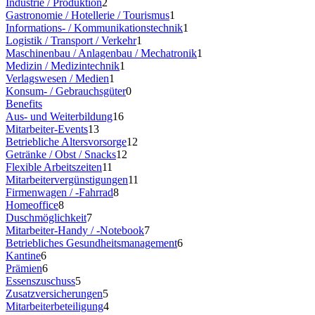
Industrie / Produktion
2
Gastronomie / Hotellerie / Tourismus
1
Informations- / Kommunikationstechnik
1
Logistik / Transport / Verkehr
1
Maschinenbau / Anlagenbau / Mechatronik
1
Medizin / Medizintechnik
1
Verlagswesen / Medien
1
Konsum- / Gebrauchsgüter
0
Benefits
Aus- und Weiterbildung
16
Mitarbeiter-Events
13
Betriebliche Altersvorsorge
12
Getränke / Obst / Snacks
12
Flexible Arbeitszeiten
11
Mitarbeitervergünstigungen
11
Firmenwagen / -Fahrrad
8
Homeoffice
8
Duschmöglichkeit
7
Mitarbeiter-Handy / -Notebook
7
Betriebliches Gesundheitsmanagement
6
Kantine
6
Prämien
6
Essenszuschuss
5
Zusatzversicherungen
5
Mitarbeiterbeteiligung
4