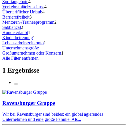
Sportangebote
4
Verkehrsmittelzuschuss
4
Übertariflicher Urlaub
4
Barrierefreiheit
3
Mentoren-/Traineeprogramm
2
Sabbatical
2
Hunde erlaubt
1
Kinderbetreuung
1
Lebensarbeitszeitkonto
1
Unternehmensgröße
Großunternehmen oder Konzern
1
Alle Filter entfernen
1 Ergebnisse
Ravensburger Gruppe
Wir bei Ravensburger sind beides: ein global agierendes
Unternehmen und eine große Familie. Als...