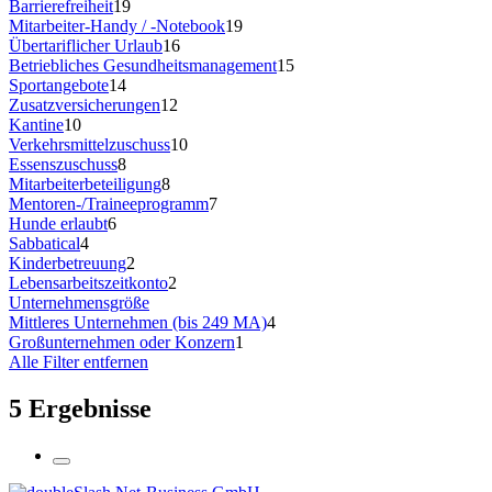
Barrierefreiheit
19
Mitarbeiter-Handy / -Notebook
19
Übertariflicher Urlaub
16
Betriebliches Gesundheitsmanagement
15
Sportangebote
14
Zusatzversicherungen
12
Kantine
10
Verkehrsmittelzuschuss
10
Essenszuschuss
8
Mitarbeiterbeteiligung
8
Mentoren-/Traineeprogramm
7
Hunde erlaubt
6
Sabbatical
4
Kinderbetreuung
2
Lebensarbeitszeitkonto
2
Unternehmensgröße
Mittleres Unternehmen (bis 249 MA)
4
Großunternehmen oder Konzern
1
Alle Filter entfernen
5 Ergebnisse