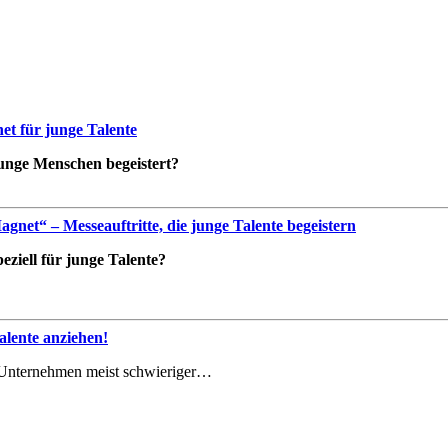
t für junge Talente
 junge Menschen begeistert?
net“ – Messeauftritte, die junge Talente begeistern
ziell für junge Talente?
lente anziehen!
le Unternehmen meist schwieriger…