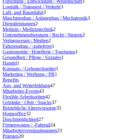
Forschung / Entwicklung / Wissenschaft
3
Logistik / Transport / Verkehr
3
Luft- und Raumfahrt
3
Maschinenbau / Anlagenbau / Mechatronik
3
Dienstleistungen
2
Medizin / Medizintechnik
2
Unternehmensberatung / Recht / Steuern
2
Verlagswesen / Medien
2
Fahrzeugbau / -zulieferer
1
Gastronomie / Hotellerie / Tourismus
1
Gesundheit / Pflege / Soziales
1
Handel
1
Konsum- / Gebrauchsgüter
1
Marketing / Werbung / PR
1
Benefits
Aus- und Weiterbildung
47
Mitarbeiter-Events
43
Flexible Arbeitszeiten
42
Getränke / Obst / Snacks
37
Betriebliche Altersvorsorge
35
Homeoffice
32
Duschmöglichkeit
27
Firmenwagen / -Fahrrad
24
Mitarbeitervergünstigungen
23
Prämien
20