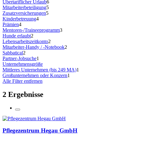
Übertariflicher Urlaub
6
Mitarbeiterbeteiligung
5
Zusatzversicherungen
5
Kinderbetreuung
4
Prämien
4
Mentoren-/Traineeprogramm
3
Hunde erlaubt
2
Lebensarbeitszeitkonto
2
Mitarbeiter-Handy / -Notebook
2
Sabbatical
2
Partner-Jobsuche
1
Unternehmensgröße
Mittleres Unternehmen (bis 249 MA)
1
Großunternehmen oder Konzern
1
Alle Filter entfernen
2 Ergebnisse
Pflegezentrum Hegau GmbH