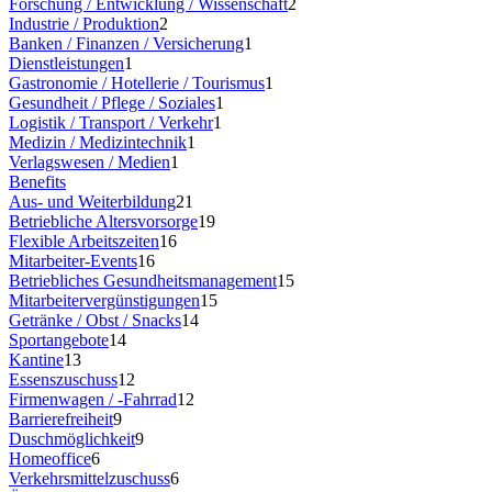
Forschung / Entwicklung / Wissenschaft
2
Industrie / Produktion
2
Banken / Finanzen / Versicherung
1
Dienstleistungen
1
Gastronomie / Hotellerie / Tourismus
1
Gesundheit / Pflege / Soziales
1
Logistik / Transport / Verkehr
1
Medizin / Medizintechnik
1
Verlagswesen / Medien
1
Benefits
Aus- und Weiterbildung
21
Betriebliche Altersvorsorge
19
Flexible Arbeitszeiten
16
Mitarbeiter-Events
16
Betriebliches Gesundheitsmanagement
15
Mitarbeitervergünstigungen
15
Getränke / Obst / Snacks
14
Sportangebote
14
Kantine
13
Essenszuschuss
12
Firmenwagen / -Fahrrad
12
Barrierefreiheit
9
Duschmöglichkeit
9
Homeoffice
6
Verkehrsmittelzuschuss
6