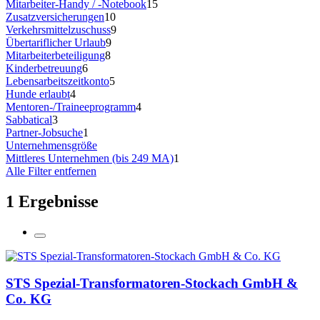
Mitarbeiter-Handy / -Notebook
15
Zusatzversicherungen
10
Verkehrsmittelzuschuss
9
Übertariflicher Urlaub
9
Mitarbeiterbeteiligung
8
Kinderbetreuung
6
Lebensarbeitszeitkonto
5
Hunde erlaubt
4
Mentoren-/Traineeprogramm
4
Sabbatical
3
Partner-Jobsuche
1
Unternehmensgröße
Mittleres Unternehmen (bis 249 MA)
1
Alle Filter entfernen
1 Ergebnisse
STS Spezial-Transformatoren-Stockach GmbH &
Co. KG