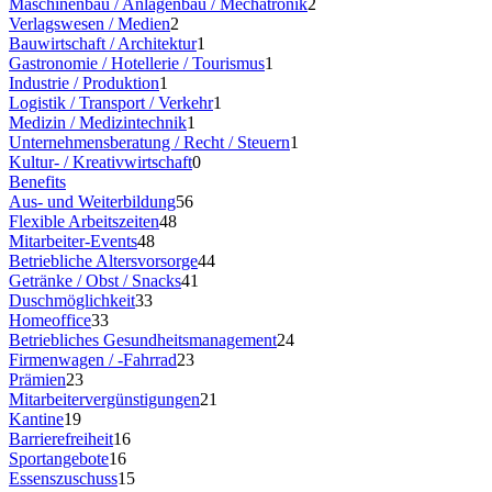
Maschinenbau / Anlagenbau / Mechatronik
2
Verlagswesen / Medien
2
Bauwirtschaft / Architektur
1
Gastronomie / Hotellerie / Tourismus
1
Industrie / Produktion
1
Logistik / Transport / Verkehr
1
Medizin / Medizintechnik
1
Unternehmensberatung / Recht / Steuern
1
Kultur- / Kreativwirtschaft
0
Benefits
Aus- und Weiterbildung
56
Flexible Arbeitszeiten
48
Mitarbeiter-Events
48
Betriebliche Altersvorsorge
44
Getränke / Obst / Snacks
41
Duschmöglichkeit
33
Homeoffice
33
Betriebliches Gesundheitsmanagement
24
Firmenwagen / -Fahrrad
23
Prämien
23
Mitarbeitervergünstigungen
21
Kantine
19
Barrierefreiheit
16
Sportangebote
16
Essenszuschuss
15