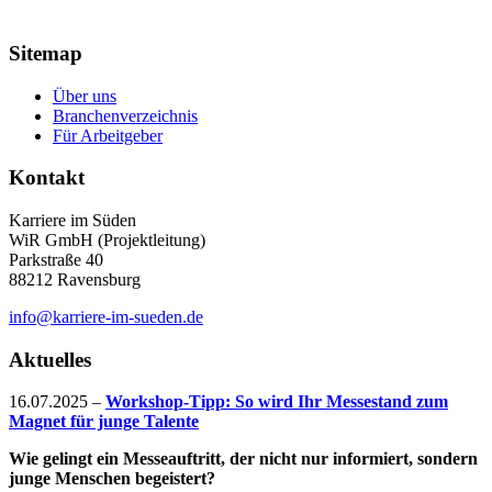
Sitemap
Über uns
Branchenverzeichnis
Für Arbeitgeber
Kontakt
Karriere im Süden
WiR GmbH (Projektleitung)
Parkstraße 40
88212 Ravensburg
info@karriere-im-sueden.de
Aktuelles
16.07.2025
–
Workshop-Tipp: So wird Ihr Messestand zum
Magnet für junge Talente
Wie gelingt ein Messeauftritt, der nicht nur informiert, sondern
junge Menschen begeistert?