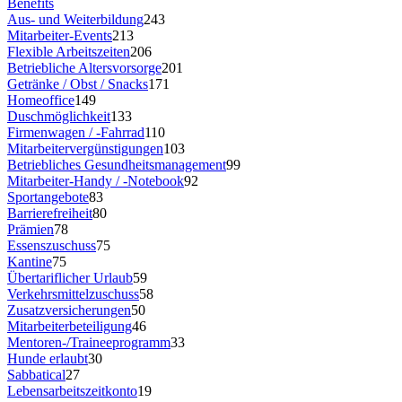
Benefits
Aus- und Weiterbildung
243
Mitarbeiter-Events
213
Flexible Arbeitszeiten
206
Betriebliche Altersvorsorge
201
Getränke / Obst / Snacks
171
Homeoffice
149
Duschmöglichkeit
133
Firmenwagen / -Fahrrad
110
Mitarbeitervergünstigungen
103
Betriebliches Gesundheitsmanagement
99
Mitarbeiter-Handy / -Notebook
92
Sportangebote
83
Barrierefreiheit
80
Prämien
78
Essenszuschuss
75
Kantine
75
Übertariflicher Urlaub
59
Verkehrsmittelzuschuss
58
Zusatzversicherungen
50
Mitarbeiterbeteiligung
46
Mentoren-/Traineeprogramm
33
Hunde erlaubt
30
Sabbatical
27
Lebensarbeitszeitkonto
19