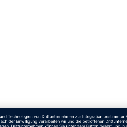
 und Technologien von Drittunternehmen zur Integration bestimmter F
. Nach der Einwilligung verarbeiten wir und die betroffenen Drittun
lagen, Drittunternehmen können Sie unter dem Button "Mehr" und in 