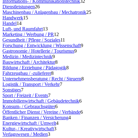
Informations- / Kommunikationstechnik
32
Dienstleistungen
26
Maschinenbau / Anlagenbau / Mechatronik
25
Handwerk
15
Handel
14
Luft- und Raumfahrt
13
Marketing / Werbung / PR
12
Gesundheit / Pflege / Soziales
11
Forschung / Entwicklung / Wissenschaft
9
Gastronomie / Hotellerie / Tourismus
9
Medizin / Medizintechnik
9
Bauwirtschaft / Architektur
8
Bildung / Erziehung / Pädagogik
8
Fahrzeugbau / -zulieferer
8
Unternehmensberatung / Recht / Steuern
8
Logistik / Transport / Verkehr
7
Sonstiges
7
Sport / Freizeit / Events
7
Immobilienwirtschaft / Gebäudetechnik
6
Konsum- / Gebrauchsgüter
6
Öffentlicher Dienst / Vereine / Verbände
6
Banken / Finanzen / Versicherung
4
Energiewirtschaft / Umwelt
4
Kultur- / Kreativwirtschaft
3
Verlagswesen / Medien
3