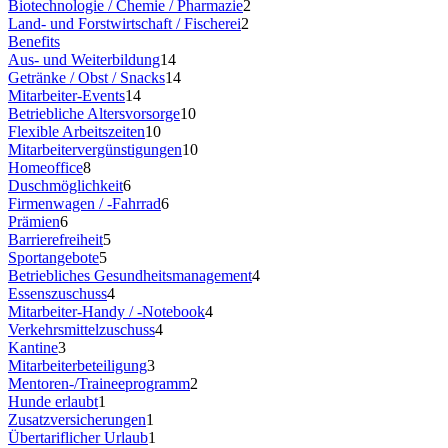
Biotechnologie / Chemie / Pharmazie
2
Land- und Forstwirtschaft / Fischerei
2
Benefits
Aus- und Weiterbildung
14
Getränke / Obst / Snacks
14
Mitarbeiter-Events
14
Betriebliche Altersvorsorge
10
Flexible Arbeitszeiten
10
Mitarbeitervergünstigungen
10
Homeoffice
8
Duschmöglichkeit
6
Firmenwagen / -Fahrrad
6
Prämien
6
Barrierefreiheit
5
Sportangebote
5
Betriebliches Gesundheitsmanagement
4
Essenszuschuss
4
Mitarbeiter-Handy / -Notebook
4
Verkehrsmittelzuschuss
4
Kantine
3
Mitarbeiterbeteiligung
3
Mentoren-/Traineeprogramm
2
Hunde erlaubt
1
Zusatzversicherungen
1
Übertariflicher Urlaub
1