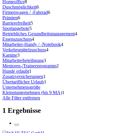
Homeoffice
8
Duschmöglichkeit
6
Firmenwagen / -Fahrrad
6
Prämien
6
Barrierefreiheit
5
Sportangebote
5
Betriebliches Gesundheitsmanagement
4
Essenszuschuss
4
Mitarbeiter-Handy / -Notebook
4
Verkehrsmittelzuschuss
4
Kantine
3
Mitarbeiterbeteiligung
3
Mentoren-/Traineeprogramm
2
Hunde erlaubt
1
Zusatzversicherungen
1
Übertariflicher Urlaub
1
Unternehmensgröße
Kleinstunternehmen (bis 9 MA)
1
Alle Filter entfernen
1 Ergebnisse