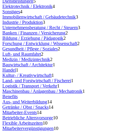
Dienstleistungen
5
Elektrotechnik / Elektronik
4
Sonstiges
4
Immobilienwirtschaft / Gebäudetechnik
3
Industrie / Produktion
3
Unternehmensberatung / Recht / Steuern
3
Banken / Finanzen / Versicherung
2
Bildung / Erziehung / Pädagogik
2
Forschung / Entwicklung / Wissenschaft
2
Gesundheit / Pflege / Soziales
2
Luft- und Raumfahrt
2
Medizin / Medizintechnik
2
Bauwirtschaft / Architektur
1
Handel
1
Kultur- / Kreativwirtschaft
1
Land- und Forstwirtschaft / Fischerei
1
Logistik / Transport / Verkehr
1
Maschinenbau / Anlagenbau / Mechatronik
1
Benefits
Aus- und Weiterbildung
14
Getränke / Obst / Snacks
14
Mitarbeiter-Events
14
Betriebliche Altersvorsorge
10
Flexible Arbeitszeiten
10
Mitarbeitervergünstigungen
10