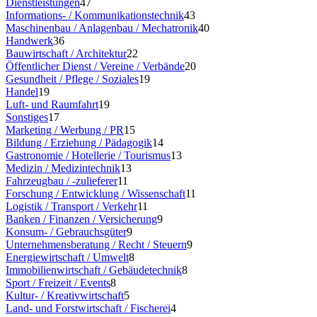
Dienstleistungen
47
Informations- / Kommunikationstechnik
43
Maschinenbau / Anlagenbau / Mechatronik
40
Handwerk
36
Bauwirtschaft / Architektur
22
Öffentlicher Dienst / Vereine / Verbände
20
Gesundheit / Pflege / Soziales
19
Handel
19
Luft- und Raumfahrt
19
Sonstiges
17
Marketing / Werbung / PR
15
Bildung / Erziehung / Pädagogik
14
Gastronomie / Hotellerie / Tourismus
13
Medizin / Medizintechnik
13
Fahrzeugbau / -zulieferer
11
Forschung / Entwicklung / Wissenschaft
11
Logistik / Transport / Verkehr
11
Banken / Finanzen / Versicherung
9
Konsum- / Gebrauchsgüter
9
Unternehmensberatung / Recht / Steuern
9
Energiewirtschaft / Umwelt
8
Immobilienwirtschaft / Gebäudetechnik
8
Sport / Freizeit / Events
8
Kultur- / Kreativwirtschaft
5
Land- und Forstwirtschaft / Fischerei
4