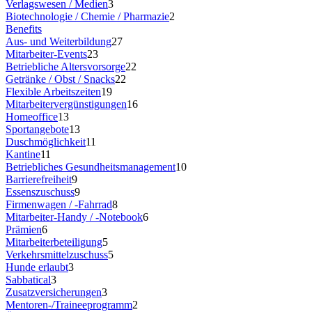
Verlagswesen / Medien
3
Biotechnologie / Chemie / Pharmazie
2
Benefits
Aus- und Weiterbildung
27
Mitarbeiter-Events
23
Betriebliche Altersvorsorge
22
Getränke / Obst / Snacks
22
Flexible Arbeitszeiten
19
Mitarbeitervergünstigungen
16
Homeoffice
13
Sportangebote
13
Duschmöglichkeit
11
Kantine
11
Betriebliches Gesundheitsmanagement
10
Barrierefreiheit
9
Essenszuschuss
9
Firmenwagen / -Fahrrad
8
Mitarbeiter-Handy / -Notebook
6
Prämien
6
Mitarbeiterbeteiligung
5
Verkehrsmittelzuschuss
5
Hunde erlaubt
3
Sabbatical
3
Zusatzversicherungen
3
Mentoren-/Traineeprogramm
2