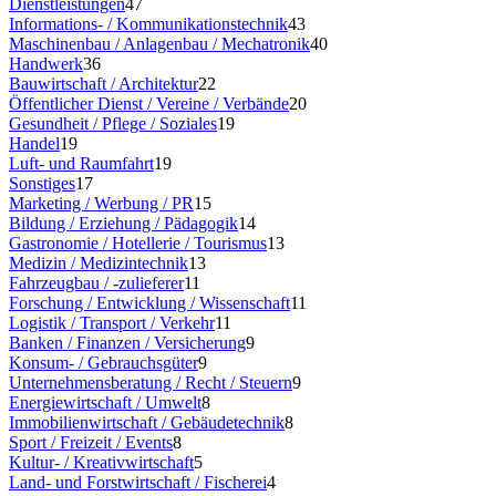
Dienstleistungen
47
Informations- / Kommunikationstechnik
43
Maschinenbau / Anlagenbau / Mechatronik
40
Handwerk
36
Bauwirtschaft / Architektur
22
Öffentlicher Dienst / Vereine / Verbände
20
Gesundheit / Pflege / Soziales
19
Handel
19
Luft- und Raumfahrt
19
Sonstiges
17
Marketing / Werbung / PR
15
Bildung / Erziehung / Pädagogik
14
Gastronomie / Hotellerie / Tourismus
13
Medizin / Medizintechnik
13
Fahrzeugbau / -zulieferer
11
Forschung / Entwicklung / Wissenschaft
11
Logistik / Transport / Verkehr
11
Banken / Finanzen / Versicherung
9
Konsum- / Gebrauchsgüter
9
Unternehmensberatung / Recht / Steuern
9
Energiewirtschaft / Umwelt
8
Immobilienwirtschaft / Gebäudetechnik
8
Sport / Freizeit / Events
8
Kultur- / Kreativwirtschaft
5
Land- und Forstwirtschaft / Fischerei
4