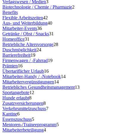
Verlagswesen / Medien
3
Biotechnologie / Chemie / Pharmazie
2
Benefits
Flexible Arbeitszeiten
42
Aus- und Weiterbildung
40
Mitarbeiter-Events
36
Getränke / Obst / Snacks
31
Homeoffice
31
Betriebliche Altersvorsorge
28
Duschmöglichkeit
24
Barrierefreiheit
19
Firmenwagen / -Fahrrad
19
Prämien
16
Übertariflicher Urlaub
16
Mitarbeiter-Handy / -Notebook
14
Mitarbeitervergünstigungen
14
Betriebliches Gesundheitsmanagement
13
Sportangebote
12
Hunde erlaubt
8
Zusatzversicherungen
8
Verkehrsmittelzuschuss
7
Kantine
6
Essenszuschuss
5
Mentoren-/Traineeprogramm
5
Mitarbeiterbeteiligung
4