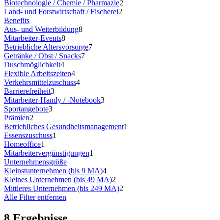
Biotechnologie / Chemie / Pharmazie
2
Land- und Forstwirtschaft / Fischerei
2
Benefits
Aus- und Weiterbildung
8
Mitarbeiter-Events
8
Betriebliche Altersvorsorge
7
Getränke / Obst / Snacks
7
Duschmöglichkeit
4
Flexible Arbeitszeiten
4
Verkehrsmittelzuschuss
4
Barrierefreiheit
3
Mitarbeiter-Handy / -Notebook
3
Sportangebote
3
Prämien
2
Betriebliches Gesundheitsmanagement
1
Essenszuschuss
1
Homeoffice
1
Mitarbeitervergünstigungen
1
Unternehmensgröße
Kleinstunternehmen (bis 9 MA)
4
Kleines Unternehmen (bis 49 MA)
2
Mittleres Unternehmen (bis 249 MA)
2
Alle Filter entfernen
8 Ergebnisse