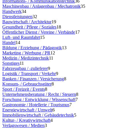
Informations- / Kommunikationstechnik
36
Maschinenbau / Anlagenbau / Mechatronik
35
Handwerk
34
Dienstleistungen
32
Bauwirtschaft / Architektur
19
Gesundheit / Pflege / Soziales
18
Öffentlicher Dienst / Vereine / Verbände
17
Luft- und Raumfahrt
15
Handel
14
Bildung / Erziehung / Pädagogik
13
Marketing / Werbung / PR
12
Medizin / Medizintechnik
11
Sonstiges
11
Fahrzeugbau / -zulieferer
9
Logistik / Transport / Verkehr
9
Banken / Finanzen / Versicherung
8
Konsum- / Gebrauchsgüter
8
Sport / Freizeit / Events
8
Unternehmensberatung / Recht / Steuern
8
Forschung / Entwicklung / Wissenschaft
7
Gastronomie / Hotellerie / Tourismus
7
Energiewirtschaft / Umwelt
6
Immobilienwirtschaft / Gebäudetechnik
5
Kultur- / Kreativwirtschaft
4
Verlagswesen / Medien
3