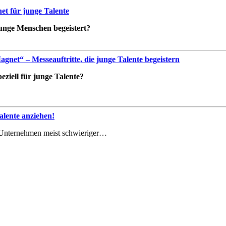
t für junge Talente
 junge Menschen begeistert?
net“ – Messeauftritte, die junge Talente begeistern
ziell für junge Talente?
lente anziehen!
le Unternehmen meist schwieriger…