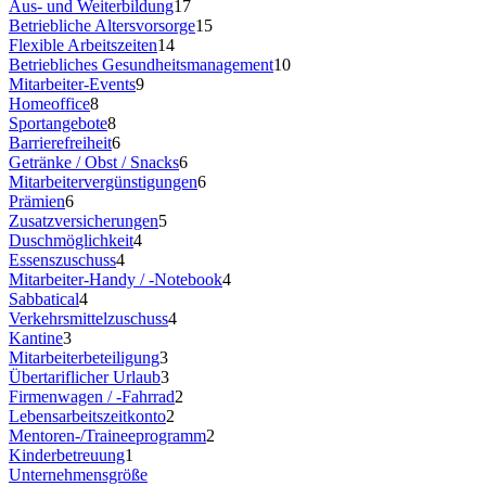
Aus- und Weiterbildung
17
Betriebliche Altersvorsorge
15
Flexible Arbeitszeiten
14
Betriebliches Gesundheitsmanagement
10
Mitarbeiter-Events
9
Homeoffice
8
Sportangebote
8
Barrierefreiheit
6
Getränke / Obst / Snacks
6
Mitarbeitervergünstigungen
6
Prämien
6
Zusatzversicherungen
5
Duschmöglichkeit
4
Essenszuschuss
4
Mitarbeiter-Handy / -Notebook
4
Sabbatical
4
Verkehrsmittelzuschuss
4
Kantine
3
Mitarbeiterbeteiligung
3
Übertariflicher Urlaub
3
Firmenwagen / -Fahrrad
2
Lebensarbeitszeitkonto
2
Mentoren-/Traineeprogramm
2
Kinderbetreuung
1
Unternehmensgröße