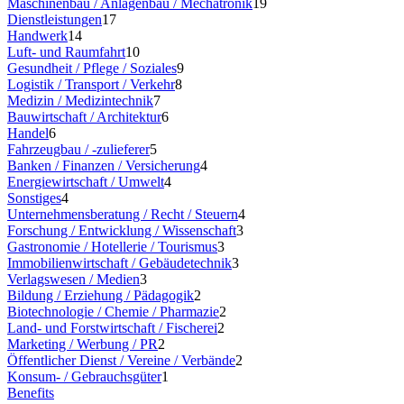
Maschinenbau / Anlagenbau / Mechatronik
19
Dienstleistungen
17
Handwerk
14
Luft- und Raumfahrt
10
Gesundheit / Pflege / Soziales
9
Logistik / Transport / Verkehr
8
Medizin / Medizintechnik
7
Bauwirtschaft / Architektur
6
Handel
6
Fahrzeugbau / -zulieferer
5
Banken / Finanzen / Versicherung
4
Energiewirtschaft / Umwelt
4
Sonstiges
4
Unternehmensberatung / Recht / Steuern
4
Forschung / Entwicklung / Wissenschaft
3
Gastronomie / Hotellerie / Tourismus
3
Immobilienwirtschaft / Gebäudetechnik
3
Verlagswesen / Medien
3
Bildung / Erziehung / Pädagogik
2
Biotechnologie / Chemie / Pharmazie
2
Land- und Forstwirtschaft / Fischerei
2
Marketing / Werbung / PR
2
Öffentlicher Dienst / Vereine / Verbände
2
Konsum- / Gebrauchsgüter
1
Benefits