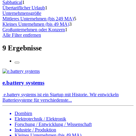
Sabbatical
1
Übertariflicher Urlaub
1
Unternehmensgröße
Mittleres Unternehmen (bis 249 MA)
5
Kleines Unternehmen (bis 49 MA)
3
Großunternehmen oder Konzern
1
Alle Filter entfernen
9 Ergebnisse
e.battery systems
e.battery systems ist ein Startup mit Historie. Wir entwickeln
Batteriesysteme für verschiedenste...
Dornbirn
Elektrotechnik / Elektronik
Forschung / Entwicklung / Wissenschaft
Industrie / Produktion
Kleines Unternehmen (bis 49 MA)