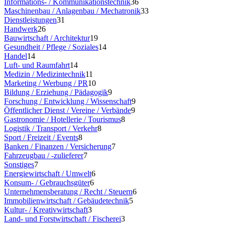
Informations- / Kommunikationstechnik
36
Maschinenbau / Anlagenbau / Mechatronik
33
Dienstleistungen
31
Handwerk
26
Bauwirtschaft / Architektur
19
Gesundheit / Pflege / Soziales
14
Handel
14
Luft- und Raumfahrt
14
Medizin / Medizintechnik
11
Marketing / Werbung / PR
10
Bildung / Erziehung / Pädagogik
9
Forschung / Entwicklung / Wissenschaft
9
Öffentlicher Dienst / Vereine / Verbände
9
Gastronomie / Hotellerie / Tourismus
8
Logistik / Transport / Verkehr
8
Sport / Freizeit / Events
8
Banken / Finanzen / Versicherung
7
Fahrzeugbau / -zulieferer
7
Sonstiges
7
Energiewirtschaft / Umwelt
6
Konsum- / Gebrauchsgüter
6
Unternehmensberatung / Recht / Steuern
6
Immobilienwirtschaft / Gebäudetechnik
5
Kultur- / Kreativwirtschaft
3
Land- und Forstwirtschaft / Fischerei
3