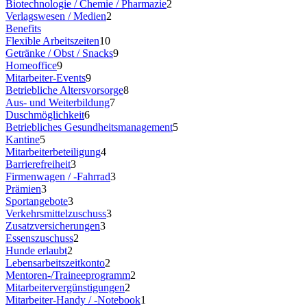
Biotechnologie / Chemie / Pharmazie
2
Verlagswesen / Medien
2
Benefits
Flexible Arbeitszeiten
10
Getränke / Obst / Snacks
9
Homeoffice
9
Mitarbeiter-Events
9
Betriebliche Altersvorsorge
8
Aus- und Weiterbildung
7
Duschmöglichkeit
6
Betriebliches Gesundheitsmanagement
5
Kantine
5
Mitarbeiterbeteiligung
4
Barrierefreiheit
3
Firmenwagen / -Fahrrad
3
Prämien
3
Sportangebote
3
Verkehrsmittelzuschuss
3
Zusatzversicherungen
3
Essenszuschuss
2
Hunde erlaubt
2
Lebensarbeitszeitkonto
2
Mentoren-/Traineeprogramm
2
Mitarbeitervergünstigungen
2
Mitarbeiter-Handy / -Notebook
1