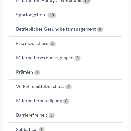
Mitarbeiter-Handy / -Notebook
10
Sportangebote
10
Betriebliches Gesundheitsmanagement
9
Essenszuschuss
9
Mitarbeitervergünstigungen
8
Prämien
7
Verkehrsmittelzuschuss
7
Mitarbeiterbeteiligung
6
Barrierefreiheit
5
Sabbatical
5