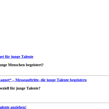
t für junge Talente
 junge Menschen begeistert?
net“ – Messeauftritte, die junge Talente begeistern
ziell für junge Talente?
lente anziehen!