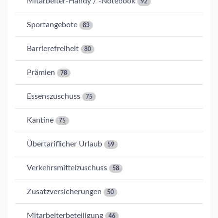
Mitarbeiter-Handy / -Notebook
92
Sportangebote
83
Barrierefreiheit
80
Prämien
78
Essenszuschuss
75
Kantine
75
Übertariflicher Urlaub
59
Verkehrsmittelzuschuss
58
Zusatzversicherungen
50
Mitarbeiterbeteiligung
46