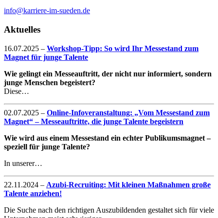
Powered by
info@karriere-im-sueden.de
Usercentrics Consent
Management Platform
Aktuelles
16.07.2025
–
Workshop-Tipp: So wird Ihr Messestand zum
Magnet für junge Talente
Wie gelingt ein Messeauftritt, der nicht nur informiert, sondern
junge Menschen begeistert?
Diese…
02.07.2025
–
Online-Infoveranstaltung: „Vom Messestand zum
Magnet“ – Messeauftritte, die junge Talente begeistern
Wie wird aus einem Messestand ein echter Publikumsmagnet –
speziell für junge Talente?
In unserer…
22.11.2024
–
Azubi-Recruiting: Mit kleinen Maßnahmen große
Talente anziehen!
Die Suche nach den richtigen Auszubildenden gestaltet sich für viele