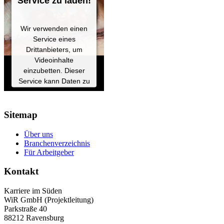
Service zu laden!
Wir verwenden einen
Service eines
Drittanbieters, um
Videoinhalte
einzubetten. Dieser
Service kann Daten zu
Ihren Aktivitäten
sammeln. Bitte lesen
Sie die Details durch
Sitemap
und stimmen Sie der
Nutzung des Service
Über uns
Branchenverzeichnis
zu, um dieses Video
Für Arbeitgeber
anzusehen.
Kontakt
Mehr
Informationen
Karriere im Süden
WiR GmbH (Projektleitung)
Akzeptieren
Parkstraße 40
88212 Ravensburg