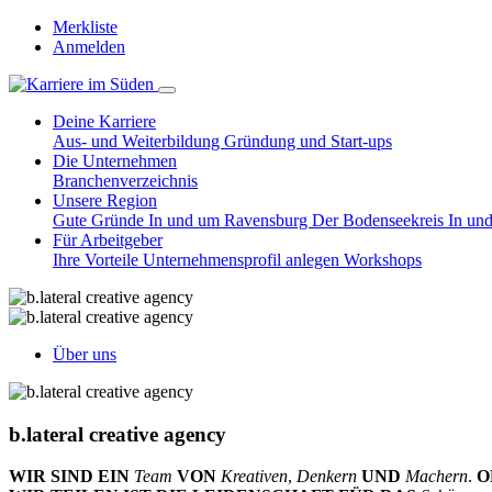
Merkliste
Anmelden
Deine Karriere
Aus- und Weiterbildung
Gründung und Start-ups
Die Unternehmen
Branchenverzeichnis
Unsere Region
Gute Gründe
In und um Ravensburg
Der Bodenseekreis
In un
Für Arbeitgeber
Ihre Vorteile
Unternehmensprofil anlegen
Workshops
Über uns
b.lateral creative agency
WIR SIND EIN
Team
VON
Kreativen
,
Denkern
UND
Machern
.
O