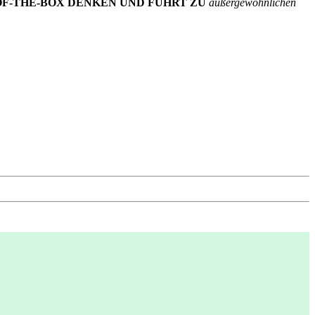
-OF-THE-BOX DENKEN UND FÜHRT ZU
außergewöhnlichen