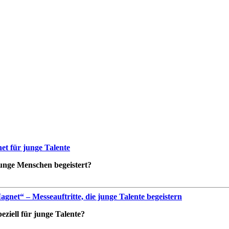
t für junge Talente
 junge Menschen begeistert?
net“ – Messeauftritte, die junge Talente begeistern
ziell für junge Talente?