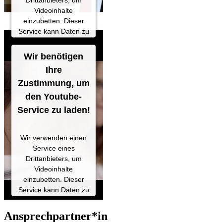
Videoinhalte
Powered by
einzubetten. Dieser
Usercentrics Consent
Service kann Daten zu
Management Platform
Ihren Aktivitäten
sammeln. Bitte lesen
Wir benötigen
Sie die Details durch
Ihre
und stimmen Sie der
Zustimmung, um
Nutzung des Service
zu, um dieses Video
den Youtube-
anzusehen.
Service zu laden!
Mehr
Informationen
Wir verwenden einen
Service eines
Akzeptieren
Drittanbieters, um
Videoinhalte
Powered by
einzubetten. Dieser
Usercentrics Consent
Service kann Daten zu
Management Platform
Ihren Aktivitäten
sammeln. Bitte lesen
Ansprechpartner*in
Sie die Details durch