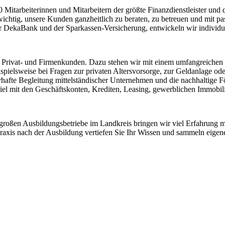
00 Mitarbeiterinnen und Mitarbeitern der größte Finanzdienstleister u
wichtig, unsere Kunden ganzheitlich zu beraten, zu betreuen und mit p
 DekaBank und der Sparkassen-Versicherung, entwickeln wir individ
ere Privat- und Firmenkunden. Dazu stehen wir mit einem umfangreiche
spielsweise bei Fragen zur privaten Altersvorsorge, zur Geldanlage ode
uerhafte Begleitung mittelständischer Unternehmen und die nachhaltige
iel mit den Geschäftskonten, Krediten, Leasing, gewerblichen Immobil
er großen Ausbildungsbetriebe im Landkreis bringen wir viel Erfahrung 
 Praxis nach der Ausbildung vertiefen Sie Ihr Wissen und sammeln eige