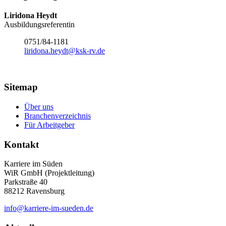
und stimmen Sie der
Liridona Heydt
Nutzung des Service
Ausbildungsreferentin
zu, um dieses Video
anzusehen.
0751/84-1181
liridona.heydt@ksk-rv.de
Mehr
Informationen
Sitemap
Akzeptieren
Über uns
Powered by
Branchenverzeichnis
Für Arbeitgeber
Usercentrics Consent
Management Platform
Kontakt
Karriere im Süden
WiR GmbH (Projektleitung)
Parkstraße 40
88212 Ravensburg
info@karriere-im-sueden.de