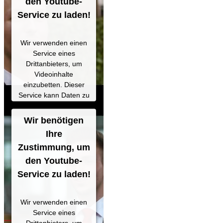
den Youtube-
Service zu laden!
Wir verwenden einen
Service eines
Drittanbieters, um
Videoinhalte
einzubetten. Dieser
Service kann Daten zu
Ihren Aktivitäten
sammeln. Bitte lesen
Wir benötigen
Sie die Details durch
Ihre
und stimmen Sie der
Zustimmung, um
Nutzung des Service
zu, um dieses Video
den Youtube-
anzusehen.
Service zu laden!
Mehr
Informationen
Wir verwenden einen
Service eines
Akzeptieren
Drittanbieters, um