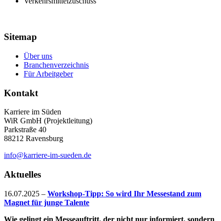
Verkehrsmittelzuschuss
Sitemap
Über uns
Branchenverzeichnis
Für Arbeitgeber
Kontakt
Karriere im Süden
WiR GmbH (Projektleitung)
Parkstraße 40
88212 Ravensburg
info@karriere-im-sueden.de
Aktuelles
16.07.2025
–
Workshop-Tipp: So wird Ihr Messestand zum
Magnet für junge Talente
Wie gelingt ein Messeauftritt, der nicht nur informiert, sondern